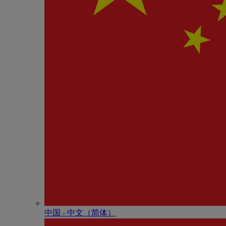
中国 - 中⽂（简体）