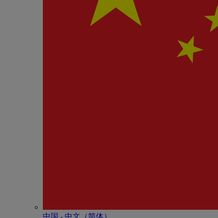
中国 - 中⽂（简体）