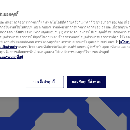
นยอมคุกกี้
ละพันธมิตรต้องการวางคุกกี้และเทคโนโลยีที่คล้ายคลึงกัน (“คุกกี้”) บนอุปกรณ์ของคุณ เพื่อ
ารใช้งานเว็บในแบบที่เหมาะกับคุณ รวมถึงมาตรการทางการตลาดของเรา และเพื่อวัตถุประ
วยการคลิก
“ฉันยินยอม”
เท่ากับคุณยอมรับ (1) การตั้งค่าและการใช้งานคุกกี้ทั้งหมดของเรา ร
มูลที่รวบรวมจากการใช้คุกกี้ในภายหลัง ซึ่งอาจรวมกับข้อมูลที่รวบรวมจากการที่คุณใช้ผลิ
ิเคราะห์ที่สอดคล้องกัน การจัดวางคุกกี้และการประมวลผลข้อมูลมีอธิบายเพิ่มเติมใน
นโยบาย
ป็นส่วนตัว
ของเรา โดยเฉพาะที่เกี่ยวกับวัตถุประสงค์ที่ชัดเจน ผู้รับซึ่งเป็นบุคคลที่สาม และ
ากคุณต้องการเลือกการตั้งค่าของคุณเอง โปรดปรับการวางคุกกี้ในการตั้งค่าคุกกี้
TeamViewer
ที่อยู่
การตั้งค่าคุกกี้
ยอมรับคุกกี้ทั้งหมด