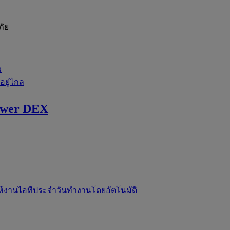
ภัย
ว
่อยู่ไกล
ewer DEX
ห้งานไอทีประจำวันทำงานโดยอัตโนมัติ