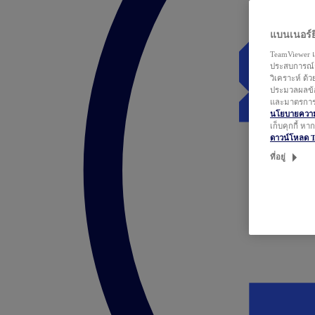
แบนเนอร์ยิ
TeamViewer แ
ประสบการณ์ก
วิเคราะห์ ด้
ประมวลผลข้อ
และมาตรการว
นโยบายความเ
เก็บคุกกี้ ห
ดาวน์โหลด 
ที่อยู่