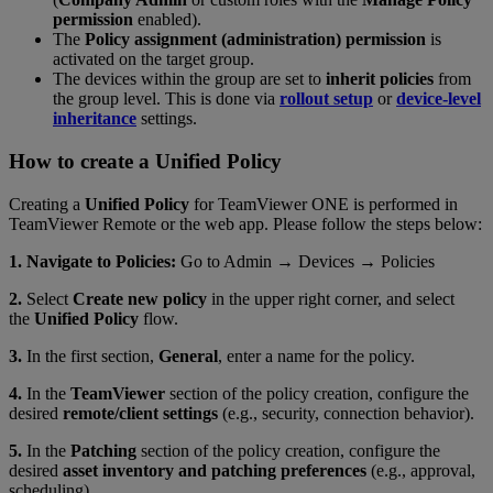
permission
enabled).
The
Policy assignment (administration) permission
is
activated on the target group.
The devices within the group are set to
inherit policies
from
the group level. This is done via
rollout setup
or
device-level
inheritance
settings.
How to create a Unified Policy
Creating a
Unified Policy
for TeamViewer ONE is performed in
TeamViewer Remote or the web app. Please follow the steps below:
1. Navigate to Policies:
Go to Admin → Devices → Policies
2.
Select
Create new policy
in the upper right corner, and select
the
Unified Policy
flow.
3.
In the first section,
General
, enter a name for the policy.
4.
In the
TeamViewer
section of the policy creation, configure the
desired
remote/client settings
(e.g., security, connection behavior).
5.
In the
Patching
section of the policy creation, configure the
desired
asset inventory and patching preferences
(e.g., approval,
scheduling).