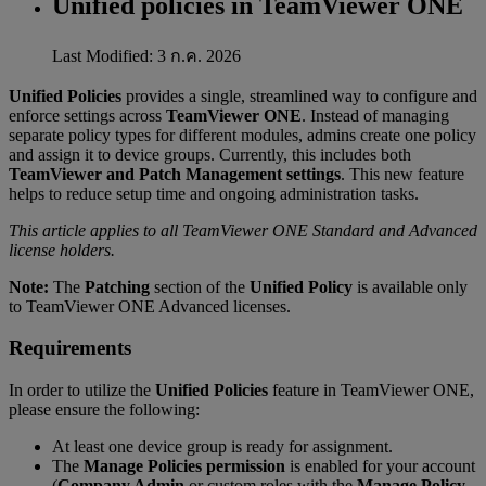
Unified policies in TeamViewer ONE
Last Modified: 3 ก.ค. 2026
Unified Policies
provides a single, streamlined way to configure and
enforce settings across
TeamViewer ONE
. Instead of managing
separate policy types for different modules, admins create one policy
and assign it to device groups. Currently, this includes both
TeamViewer and Patch Management settings
. This new feature
helps to reduce setup time and ongoing administration tasks.
This article applies to all TeamViewer ONE Standard and Advanced
license holders.
Note:
The
Patching
section of the
Unified Policy
is available only
to TeamViewer ONE Advanced licenses.
Requirements
In order to utilize the
Unified Policies
feature in TeamViewer ONE,
please ensure the following:
At least one device group is ready for assignment.
The
Manage Policies permission
is enabled for your account
(
Company Admin
or custom roles with the
Manage Policy