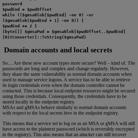
password
$pwdEnd = $pwdOffset
while (($gmsaBlob[$pwdEnd] -ne 0) -or
($gmsaBlob[$pwdEnd + 1] -ne 0)) {
$pwdEnd += 2 }
[byte[]] $gmsaPwd = $gmsaBlob[$pwdOffset..$pwdEnd]
[BitConverter]::ToString($gmsaPwd)
Domain accounts and local secrets
So… Are these new account types more secure? Well – kind of. The
passwords are long and complex and change regularly. However,
they share the same vulnerability as normal domain accounts when
used to manage service logons. A service has to be able to retrieve
its login credentials even when the domain controller cannot be
contacted. This is because local endpoint resources might be secured
using those credentials. Consequently, the credentials have to be
stored locally in the endpoint registry.
MSAs and gMSAs behave similarly to normal domain accounts
with respect to the local secrets hive in the endpoint registry.
This means that a service set to log on as an MSA or gMSA will still
have access to the plaintext password (which is reversibly encrypted
in the registry). This also means that an attacker can still recover