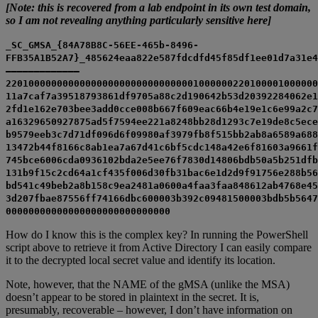
[Note: this is recovered from a lab endpoint in its own test domain,
so I am not revealing anything particularly sensitive here]
_SC_GMSA_{84A78B8C-56EE-465b-8496-
FFB35A1B52A7}_485624eaa822e587fdcdfd45f85df1ee01d7a31e4
————————————–
2201000000000000000000000000000001000000220100001000000
11a7caf7a39518793861df9705a88c2d190642b53d20392284062e1
2fd1e162e703bee3add0cce008b667f609eac66b4e19e1c6e99a2c7
a16329650927875ad5f7594ee221a8248bb28d1293c7e19de8c5ece
b9579eeb3c7d71df096d6f09980af3979fb8f515bb2ab8a6589a688
13472b44f8166c8ab1ea7a67d41c6bf5cdc148a42e6f81603a9661f
745bce6006cda0936102bda2e5ee76f7830d14806bdb50a5b251dfb
131b9f15c2cd64a1cf435f006d30fb31bac6e1d2d9f91756e288b56
bd541c49beb2a8b158c9ea2481a0600a4faa3faa848612ab4768e45
3d207fbae87556ff74166dbc600003b392c09481500003bdb5b5647
00000000000000000000000000000
How do I know this is the complex key? In running the PowerShell
script above to retrieve it from Active Directory I can easily compare
it to the decrypted local secret value and identify its location.
Note, however, that the NAME of the gMSA (unlike the MSA)
doesn’t appear to be stored in plaintext in the secret. It is,
presumably, recoverable – however, I don’t have information on