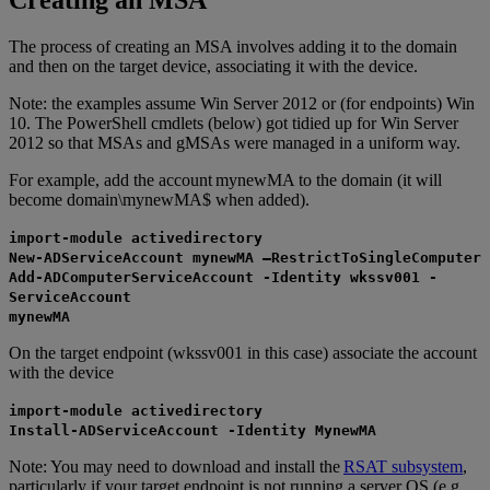
The process of creating an MSA involves adding it to the domain
and then on the target device, associating it with the device.
Note: the examples assume Win Server 2012 or (for endpoints) Win
10. The PowerShell cmdlets (below) got tidied up for Win Server
2012 so that MSAs and gMSAs were managed in a uniform way.
For example, add the account mynewMA to the domain (it will
become domain\mynewMA$ when added).
import-module activedirectory
New-ADServiceAccount mynewMA –RestrictToSingleComputer
Add-ADComputerServiceAccount -Identity wkssv001 -
ServiceAccount
mynewMA
On the target endpoint (wkssv001 in this case) associate the account
with the device
import-module activedirectory
Install-ADServiceAccount -Identity MynewMA
Note: You may need to download and install the
RSAT subsystem
,
particularly if your target endpoint is not running a server OS (e.g