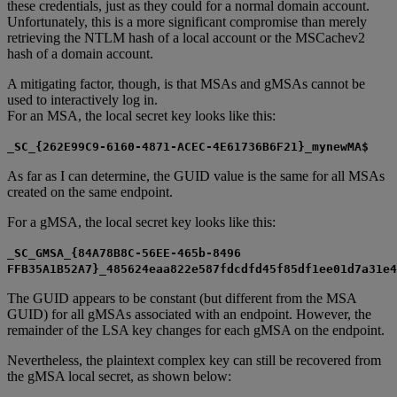
these credentials, just as they could for a normal domain account.
Unfortunately, this is a more significant compromise than merely
retrieving the NTLM hash of a local account or the MSCachev2
hash of a domain account.
A mitigating factor, though, is that MSAs and gMSAs cannot be
used to interactively log in.
For an MSA, the local secret key looks like this:
_SC_{262E99C9-6160-4871-ACEC-4E61736B6F21}_mynewMA$
As far as I can determine, the GUID value is the same for all MSAs
created on the same endpoint.
For a gMSA, the local secret key looks like this:
_SC_GMSA_{84A78B8C-56EE-465b-8496
FFB35A1B52A7}_485624eaa822e587fdcdfd45f85df1ee01d7a31e4
The GUID appears to be constant (but different from the MSA
GUID) for all gMSAs associated with an endpoint. However, the
remainder of the LSA key changes for each gMSA on the endpoint.
Nevertheless, the plaintext complex key can still be recovered from
the gMSA local secret, as shown below: