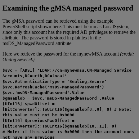
Examining the gMSA managed password
The gMSA password can be retrieved using the example
PowerShell script shown here. This must be run as LocalSystem,
since only this account has the required AD privileges to retrieve the
attribute. The password is stored in plaintext in the
msDS_ManagedPassword attribute.
Here we retrieve the password for the mynewMSA account
(credit:
Ondrej Sevecek)
$svc = [ADSI] 'LDAP://cn=mynewmsa,CN=Managed Service
Accounts,DC=urth,DC=local'
$svc.AuthenticationType = 'Sealing,Secure'
$svc.RefreshCache('msDS-ManagedPassword')
$svc.'msDS-ManagedPassword'.Value
$gmsaBlob = $svc.'msDS-ManagedPassword'.Value
[UInt16] $pwdOffset =
[BitConverter]::ToUInt16($gmsaBlob[8..9], 0) # Note:
this value must not be 0x0000
[UInt16] $previousPwdOffset =
[BitConverter]::ToUInt16($gmsaBlob[10..11], 0)
# Note: if this value is 0x0000 then the account does
not have any previous