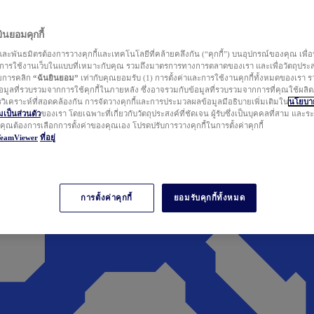
นยอมคุกกี้
ละพันธมิตรต้องการวางคุกกี้และเทคโนโลยีที่คล้ายคลึงกัน (“คุกกี้”) บนอุปกรณ์ของคุณ เพื่อ
ารใช้งานเว็บในแบบที่เหมาะกับคุณ รวมถึงมาตรการทางการตลาดของเรา และเพื่อวัตถุประ
วยการคลิก
“ฉันยินยอม”
เท่ากับคุณยอมรับ (1) การตั้งค่าและการใช้งานคุกกี้ทั้งหมดของเรา ร
มูลที่รวบรวมจากการใช้คุกกี้ในภายหลัง ซึ่งอาจรวมกับข้อมูลที่รวบรวมจากการที่คุณใช้ผลิ
ิเคราะห์ที่สอดคล้องกัน การจัดวางคุกกี้และการประมวลผลข้อมูลมีอธิบายเพิ่มเติมใน
นโยบาย
ป็นส่วนตัว
ของเรา โดยเฉพาะที่เกี่ยวกับวัตถุประสงค์ที่ชัดเจน ผู้รับซึ่งเป็นบุคคลที่สาม และ
ากคุณต้องการเลือกการตั้งค่าของคุณเอง โปรดปรับการวางคุกกี้ในการตั้งค่าคุกกี้
TeamViewer
ที่อยู่
การตั้งค่าคุกกี้
ยอมรับคุกกี้ทั้งหมด