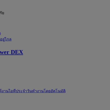
ภัย
ว
่อยู่ไกล
ewer DEX
ห้งานไอทีประจำวันทำงานโดยอัตโนมัติ