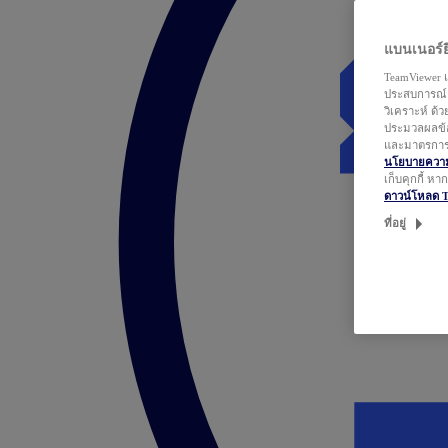
แบนเนอร์ยิ
TeamViewer แ
ประสบการณ์ก
วิเคราะห์ ด้
ประมวลผลข้อ
และมาตรการว
นโยบายความเ
เก็บคุกกี้ ห
ดาวน์โหลด 
ที่อยู่