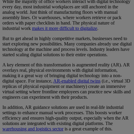
While the majority of office workers interact with digital technology
every day, most industrial workplaces are still anchored in the
analog world. Just think of manufacturing floors with manual
assembly lines. Or warehouses, where workers retrieve or pack
orders with paper checklists in hand. The physical nature of
industrial work
makes it more difficult to digitalize
.
But to get ahead in highly competitive markets, businesses need to
start exploring new possibilities. Many companies already use digital
technology at the machine and process levels. Industry leaders have
started scaling digital solutions to their entire operations.
A key element of this transformation is augmented reality (AR). AR
overlays real, physical environments with digital information,
making it a great way of bringing digital technology into a non-
digital space. For instance,
AR-enabled digital twins
(i.e., virtual 3D
replicas of physical equipment or machinery) create an immersive
virtual setting where frontline employees can practice new skills and
engineers can experiment with their products.
In addition, AR guidance solutions are used in real-life industrial
settings to enhance manual work processes. This boosts worker
efficiency and ensures high-quality output, especially when the AR
solutions are integrated with existing digital platforms. The
warehousing and logistics sector
is a great example of this.