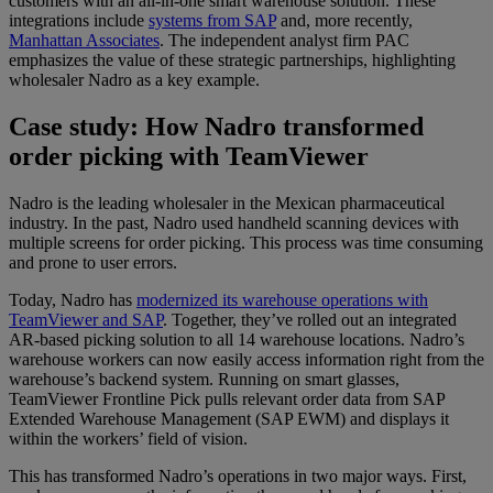
customers with an all-in-one smart warehouse solution. These
integrations include
systems from SAP
and, more recently,
Manhattan Associates
. The independent analyst firm PAC
emphasizes the value of these strategic partnerships, highlighting
wholesaler Nadro as a key example.
Case study: How Nadro transformed
order picking with TeamViewer
Nadro is the leading wholesaler in the Mexican pharmaceutical
industry. In the past, Nadro used handheld scanning devices with
multiple screens for order picking. This process was time consuming
and prone to user errors.
Today, Nadro has
modernized its warehouse operations with
TeamViewer and SAP
. Together, they’ve rolled out an integrated
AR-based picking solution to all 14 warehouse locations. Nadro’s
warehouse workers can now easily access information right from the
warehouse’s backend system. Running on smart glasses,
TeamViewer Frontline Pick pulls relevant order data from SAP
Extended Warehouse Management (SAP EWM) and displays it
within the workers’ field of vision.
This has transformed Nadro’s operations in two major ways. First,