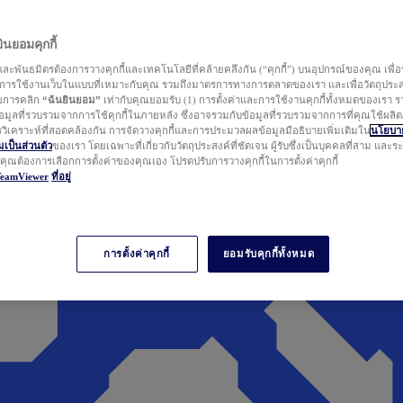
นยอมคุกกี้
ละพันธมิตรต้องการวางคุกกี้และเทคโนโลยีที่คล้ายคลึงกัน (“คุกกี้”) บนอุปกรณ์ของคุณ เพื่อ
ารใช้งานเว็บในแบบที่เหมาะกับคุณ รวมถึงมาตรการทางการตลาดของเรา และเพื่อวัตถุประ
วยการคลิก
“ฉันยินยอม”
เท่ากับคุณยอมรับ (1) การตั้งค่าและการใช้งานคุกกี้ทั้งหมดของเรา ร
มูลที่รวบรวมจากการใช้คุกกี้ในภายหลัง ซึ่งอาจรวมกับข้อมูลที่รวบรวมจากการที่คุณใช้ผลิ
ิเคราะห์ที่สอดคล้องกัน การจัดวางคุกกี้และการประมวลผลข้อมูลมีอธิบายเพิ่มเติมใน
นโยบาย
ป็นส่วนตัว
ของเรา โดยเฉพาะที่เกี่ยวกับวัตถุประสงค์ที่ชัดเจน ผู้รับซึ่งเป็นบุคคลที่สาม และ
ากคุณต้องการเลือกการตั้งค่าของคุณเอง โปรดปรับการวางคุกกี้ในการตั้งค่าคุกกี้
TeamViewer
ที่อยู่
การตั้งค่าคุกกี้
ยอมรับคุกกี้ทั้งหมด