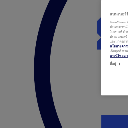
แบนเนอร์ยิ
TeamViewer แ
ประสบการณ์ก
วิเคราะห์ ด้
ประมวลผลข้อ
และมาตรการว
นโยบายความเ
เก็บคุกกี้ ห
ดาวน์โหลด 
ที่อยู่