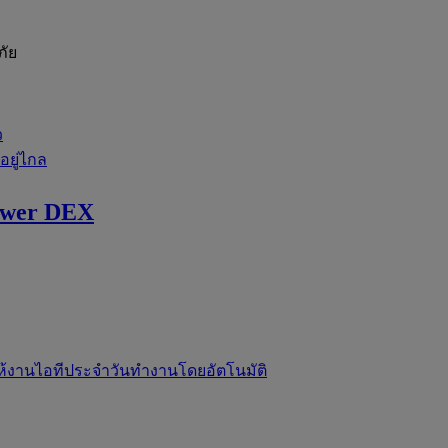
ภัย
ว
่อยู่ไกล
ewer DEX
ห้งานไอทีประจำวันทำงานโดยอัตโนมัติ