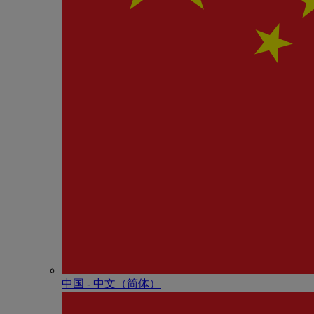
中国 - 中⽂（简体）