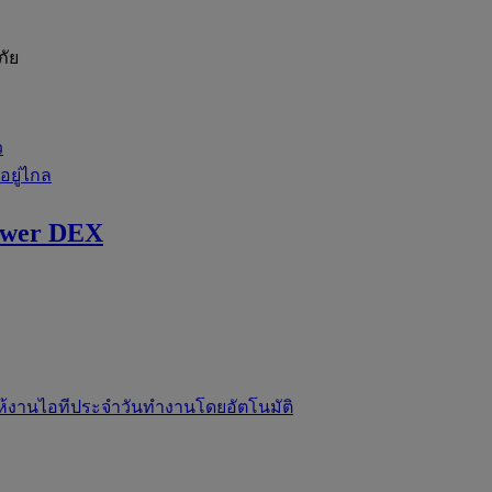
ภัย
ว
่อยู่ไกล
ewer DEX
ห้งานไอทีประจำวันทำงานโดยอัตโนมัติ