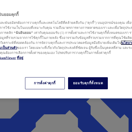
นยอมคุกกี้
ละพันธมิตรต้องการวางคุกกี้และเทคโนโลยีที่คล้ายคลึงกัน (“คุกกี้”) บนอุปกรณ์ของคุณ เพื่อ
ารใช้งานเว็บในแบบที่เหมาะกับคุณ รวมถึงมาตรการทางการตลาดของเรา และเพื่อวัตถุประ
วยการคลิก
“ฉันยินยอม”
เท่ากับคุณยอมรับ (1) การตั้งค่าและการใช้งานคุกกี้ทั้งหมดของเรา ร
มูลที่รวบรวมจากการใช้คุกกี้ในภายหลัง ซึ่งอาจรวมกับข้อมูลที่รวบรวมจากการที่คุณใช้ผลิ
ิเคราะห์ที่สอดคล้องกัน การจัดวางคุกกี้และการประมวลผลข้อมูลมีอธิบายเพิ่มเติมใน
นโยบาย
ป็นส่วนตัว
ของเรา โดยเฉพาะที่เกี่ยวกับวัตถุประสงค์ที่ชัดเจน ผู้รับซึ่งเป็นบุคคลที่สาม และ
ากคุณต้องการเลือกการตั้งค่าของคุณเอง โปรดปรับการวางคุกกี้ในการตั้งค่าคุกกี้
TeamViewer
ที่อยู่
การตั้งค่าคุกกี้
ยอมรับคุกกี้ทั้งหมด