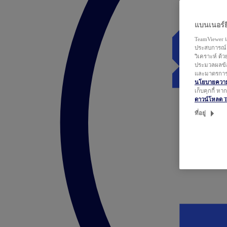
แบนเนอร์ยิ
TeamViewer แ
ประสบการณ์ก
วิเคราะห์ ด้
ประมวลผลข้อ
และมาตรการว
นโยบายความเ
เก็บคุกกี้ ห
ดาวน์โหลด 
ที่อยู่