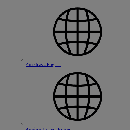
Americas - English
América Latina - Español