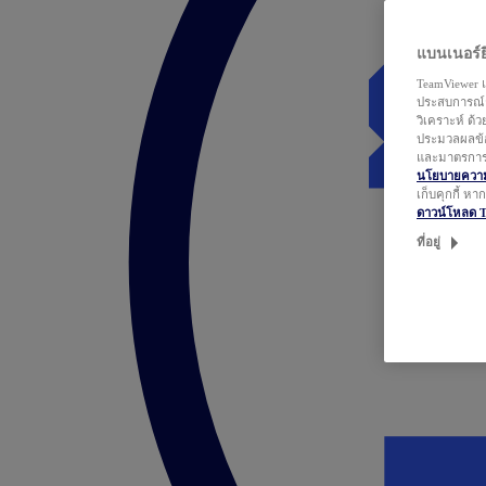
แบนเนอร์ยิ
TeamViewer แ
ประสบการณ์ก
วิเคราะห์ ด้
ประมวลผลข้อ
และมาตรการว
นโยบายความเ
เก็บคุกกี้ ห
ดาวน์โหลด 
ที่อยู่