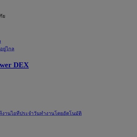
ภัย
ว
่อยู่ไกล
ewer DEX
ห้งานไอทีประจำวันทำงานโดยอัตโนมัติ