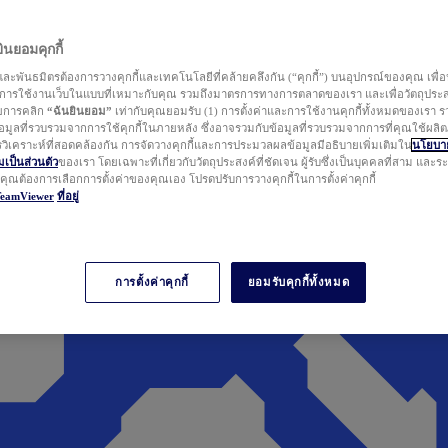
นยอมคุกกี้
ละพันธมิตรต้องการวางคุกกี้และเทคโนโลยีที่คล้ายคลึงกัน (“คุกกี้”) บนอุปกรณ์ของคุณ เพื่อ
ารใช้งานเว็บในแบบที่เหมาะกับคุณ รวมถึงมาตรการทางการตลาดของเรา และเพื่อวัตถุประ
วยการคลิก
“ฉันยินยอม”
เท่ากับคุณยอมรับ (1) การตั้งค่าและการใช้งานคุกกี้ทั้งหมดของเรา ร
มูลที่รวบรวมจากการใช้คุกกี้ในภายหลัง ซึ่งอาจรวมกับข้อมูลที่รวบรวมจากการที่คุณใช้ผลิ
ิเคราะห์ที่สอดคล้องกัน การจัดวางคุกกี้และการประมวลผลข้อมูลมีอธิบายเพิ่มเติมใน
นโยบาย
ป็นส่วนตัว
ของเรา โดยเฉพาะที่เกี่ยวกับวัตถุประสงค์ที่ชัดเจน ผู้รับซึ่งเป็นบุคคลที่สาม และ
ากคุณต้องการเลือกการตั้งค่าของคุณเอง โปรดปรับการวางคุกกี้ในการตั้งค่าคุกกี้
TeamViewer
ที่อยู่
การตั้งค่าคุกกี้
ยอมรับคุกกี้ทั้งหมด