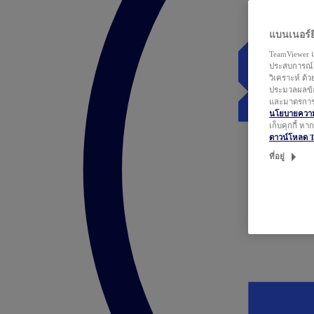
แบนเนอร์ยิ
TeamViewer แ
ประสบการณ์ก
วิเคราะห์ ด้
ประมวลผลข้อ
และมาตรการว
นโยบายความเ
เก็บคุกกี้ ห
ดาวน์โหลด 
ที่อยู่