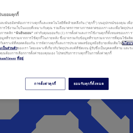
นยอมคุกกี้
ละพันธมิตรต้องการวางคุกกี้และเทคโนโลยีที่คล้ายคลึงกัน (“คุกกี้”) บนอุปกรณ์ของคุณ เพื่อ
ารใช้งานเว็บในแบบที่เหมาะกับคุณ รวมถึงมาตรการทางการตลาดของเรา และเพื่อวัตถุประ
วยการคลิก
“ฉันยินยอม”
เท่ากับคุณยอมรับ (1) การตั้งค่าและการใช้งานคุกกี้ทั้งหมดของเรา ร
มูลที่รวบรวมจากการใช้คุกกี้ในภายหลัง ซึ่งอาจรวมกับข้อมูลที่รวบรวมจากการที่คุณใช้ผลิ
ิเคราะห์ที่สอดคล้องกัน การจัดวางคุกกี้และการประมวลผลข้อมูลมีอธิบายเพิ่มเติมใน
นโยบาย
ป็นส่วนตัว
ของเรา โดยเฉพาะที่เกี่ยวกับวัตถุประสงค์ที่ชัดเจน ผู้รับซึ่งเป็นบุคคลที่สาม และ
ากคุณต้องการเลือกการตั้งค่าของคุณเอง โปรดปรับการวางคุกกี้ในการตั้งค่าคุกกี้
TeamViewer
ที่อยู่
การตั้งค่าคุกกี้
ยอมรับคุกกี้ทั้งหมด