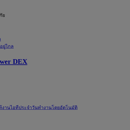
ภัย
ว
่อยู่ไกล
ewer DEX
ห้งานไอทีประจำวันทำงานโดยอัตโนมัติ