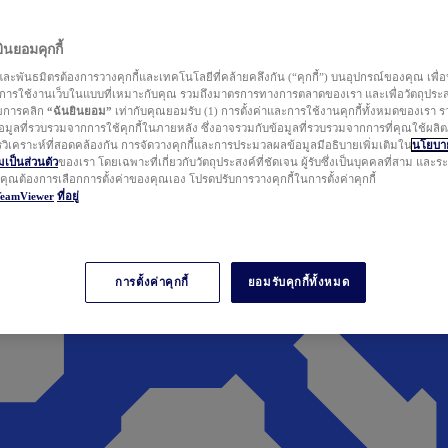
นยอมคุกกี้
ละพันธมิตรต้องการวางคุกกี้และเทคโนโลยีที่คล้ายคลึงกัน (“คุกกี้”) บนอุปกรณ์ของคุณ เพื่อ
ารใช้งานเว็บในแบบที่เหมาะกับคุณ รวมถึงมาตรการทางการตลาดของเรา และเพื่อวัตถุประ
วยการคลิก
“ฉันยินยอม”
เท่ากับคุณยอมรับ (1) การตั้งค่าและการใช้งานคุกกี้ทั้งหมดของเรา ร
มูลที่รวบรวมจากการใช้คุกกี้ในภายหลัง ซึ่งอาจรวมกับข้อมูลที่รวบรวมจากการที่คุณใช้ผลิ
ิเคราะห์ที่สอดคล้องกัน การจัดวางคุกกี้และการประมวลผลข้อมูลมีอธิบายเพิ่มเติมใน
นโยบาย
ป็นส่วนตัว
ของเรา โดยเฉพาะที่เกี่ยวกับวัตถุประสงค์ที่ชัดเจน ผู้รับซึ่งเป็นบุคคลที่สาม และ
ากคุณต้องการเลือกการตั้งค่าของคุณเอง โปรดปรับการวางคุกกี้ในการตั้งค่าคุกกี้
TeamViewer
ที่อยู่
การตั้งค่าคุกกี้
ยอมรับคุกกี้ทั้งหมด