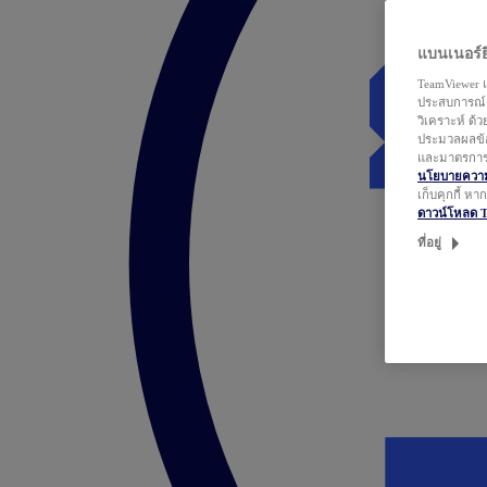
แบนเนอร์ยิ
TeamViewer แ
ประสบการณ์ก
วิเคราะห์ ด้
ประมวลผลข้อ
และมาตรการว
นโยบายความเ
เก็บคุกกี้ ห
ดาวน์โหลด 
ที่อยู่