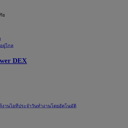
ภัย
ว
่อยู่ไกล
ewer DEX
ห้งานไอทีประจำวันทำงานโดยอัตโนมัติ