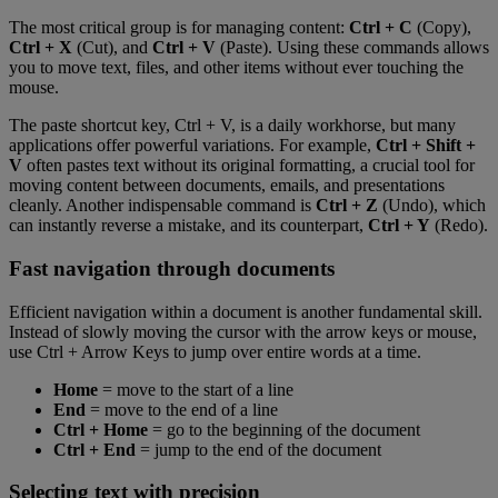
The most critical group is for managing content:
Ctrl + C
(Copy),
Ctrl + X
(Cut), and
Ctrl + V
(Paste). Using these commands allows
you to move text, files, and other items without ever touching the
mouse.
The paste shortcut key, Ctrl + V, is a daily workhorse, but many
applications offer powerful variations. For example,
Ctrl + Shift +
V
often pastes text without its original formatting, a crucial tool for
moving content between documents, emails, and presentations
cleanly. Another indispensable command is
Ctrl + Z
(Undo), which
can instantly reverse a mistake, and its counterpart,
Ctrl + Y
(Redo).
Fast navigation through documents
Efficient navigation within a document is another fundamental skill.
Instead of slowly moving the cursor with the arrow keys or mouse,
use Ctrl + Arrow Keys to jump over entire words at a time.
Home
= move to the start of a line
End
= move to the end of a line
Ctrl + Home
= go to the beginning of the document
Ctrl + End
= jump to the end of the document
Selecting text with precision