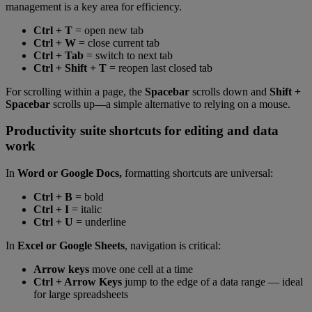
management is a key area for efficiency.
Ctrl + T
= open new tab
Ctrl + W
= close current tab
Ctrl + Tab
= switch to next tab
Ctrl + Shift + T
= reopen last closed tab
For scrolling within a page, the
Spacebar
scrolls down and
Shift +
Spacebar
scrolls up—a simple alternative to relying on a mouse.
Productivity suite shortcuts for editing and data
work
In
Word or Google Docs,
formatting shortcuts are universal:
Ctrl + B
= bold
Ctrl + I
= italic
Ctrl + U
= underline
In
Excel or Google Sheets
, navigation is critical:
Arrow keys
move one cell at a time
Ctrl + Arrow Keys
jump to the edge of a data range — ideal
for large spreadsheets