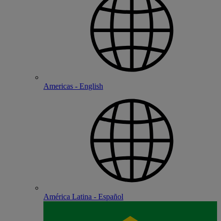
Americas - English
América Latina - Español