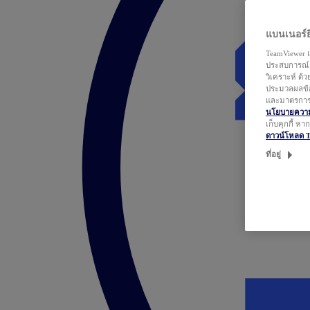
แบนเนอร์ยิ
TeamViewer แ
ประสบการณ์ก
วิเคราะห์ ด้
ประมวลผลข้อ
และมาตรการว
นโยบายความเ
เก็บคุกกี้ ห
ดาวน์โหลด 
ที่อยู่