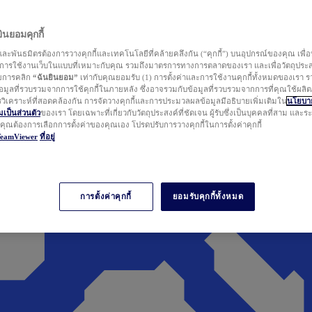
นยอมคุกกี้
ละพันธมิตรต้องการวางคุกกี้และเทคโนโลยีที่คล้ายคลึงกัน (“คุกกี้”) บนอุปกรณ์ของคุณ เพื่อ
ารใช้งานเว็บในแบบที่เหมาะกับคุณ รวมถึงมาตรการทางการตลาดของเรา และเพื่อวัตถุประ
วยการคลิก
“ฉันยินยอม”
เท่ากับคุณยอมรับ (1) การตั้งค่าและการใช้งานคุกกี้ทั้งหมดของเรา ร
มูลที่รวบรวมจากการใช้คุกกี้ในภายหลัง ซึ่งอาจรวมกับข้อมูลที่รวบรวมจากการที่คุณใช้ผลิ
ิเคราะห์ที่สอดคล้องกัน การจัดวางคุกกี้และการประมวลผลข้อมูลมีอธิบายเพิ่มเติมใน
นโยบาย
ป็นส่วนตัว
ของเรา โดยเฉพาะที่เกี่ยวกับวัตถุประสงค์ที่ชัดเจน ผู้รับซึ่งเป็นบุคคลที่สาม และ
ากคุณต้องการเลือกการตั้งค่าของคุณเอง โปรดปรับการวางคุกกี้ในการตั้งค่าคุกกี้
TeamViewer
ที่อยู่
การตั้งค่าคุกกี้
ยอมรับคุกกี้ทั้งหมด