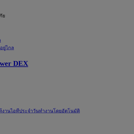
ภัย
ว
่อยู่ไกล
ewer DEX
ห้งานไอทีประจำวันทำงานโดยอัตโนมัติ