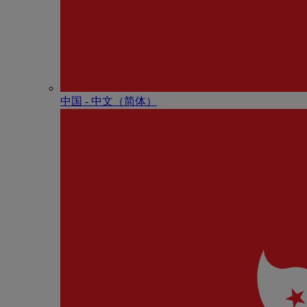
中国 - 中⽂（简体）