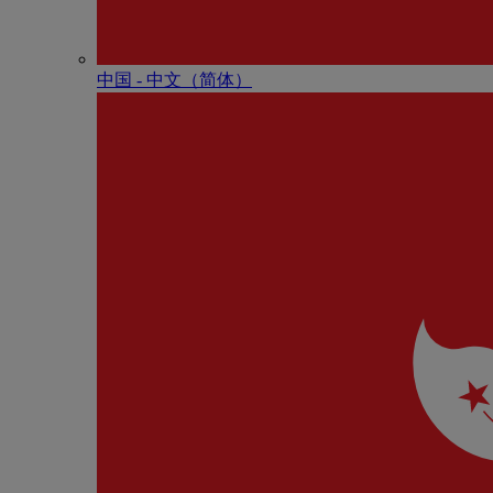
中国 - 中⽂（简体）