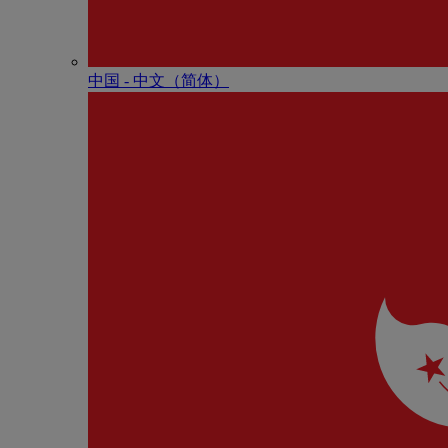
中国 - 中⽂（简体）