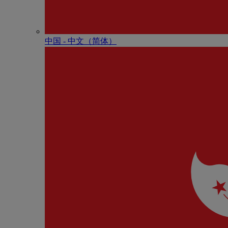
中国 - 中⽂（简体）