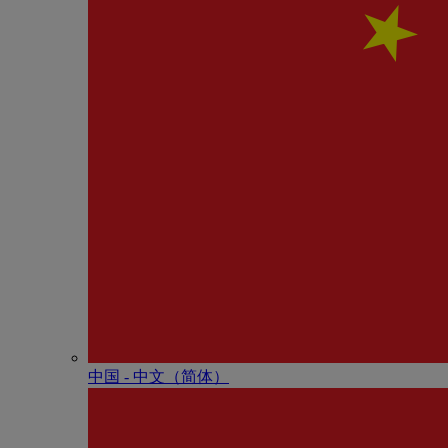
中国 - 中⽂（简体）