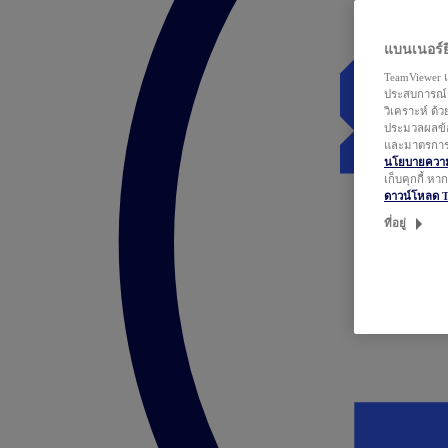
แบนเนอร์ยิ
TeamViewer แ
ประสบการณ์ก
วิเคราะห์ ด้
ประมวลผลข้อ
และมาตรการว
นโยบายความเ
เก็บคุกกี้ ห
ดาวน์โหลด 
ที่อยู่