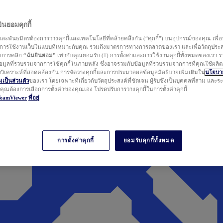
นยอมคุกกี้
ละพันธมิตรต้องการวางคุกกี้และเทคโนโลยีที่คล้ายคลึงกัน (“คุกกี้”) บนอุปกรณ์ของคุณ เพื่อ
ารใช้งานเว็บในแบบที่เหมาะกับคุณ รวมถึงมาตรการทางการตลาดของเรา และเพื่อวัตถุประ
วยการคลิก
“ฉันยินยอม”
เท่ากับคุณยอมรับ (1) การตั้งค่าและการใช้งานคุกกี้ทั้งหมดของเรา ร
มูลที่รวบรวมจากการใช้คุกกี้ในภายหลัง ซึ่งอาจรวมกับข้อมูลที่รวบรวมจากการที่คุณใช้ผลิ
ิเคราะห์ที่สอดคล้องกัน การจัดวางคุกกี้และการประมวลผลข้อมูลมีอธิบายเพิ่มเติมใน
นโยบาย
ป็นส่วนตัว
ของเรา โดยเฉพาะที่เกี่ยวกับวัตถุประสงค์ที่ชัดเจน ผู้รับซึ่งเป็นบุคคลที่สาม และ
ากคุณต้องการเลือกการตั้งค่าของคุณเอง โปรดปรับการวางคุกกี้ในการตั้งค่าคุกกี้
TeamViewer
ที่อยู่
การตั้งค่าคุกกี้
ยอมรับคุกกี้ทั้งหมด