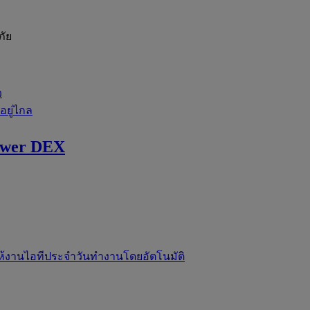
ภัย
ว
่อยู่ไกล
ewer DEX
ห้งานไอทีประจำวันทำงานโดยอัตโนมัติ