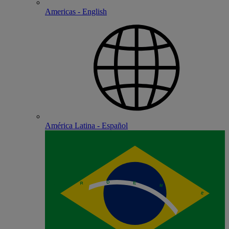
Americas - English
América Latina - Español