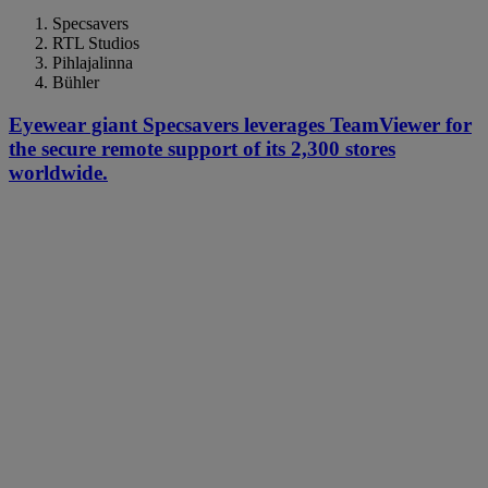
Specsavers
RTL Studios
Pihlajalinna
Bühler
Eyewear giant Specsavers leverages TeamViewer for
the secure remote support of its 2,300 stores
worldwide.