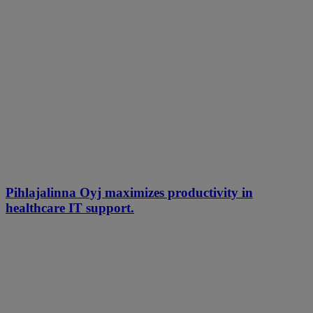
Pihlajalinna Oyj maximizes productivity in
healthcare IT support.