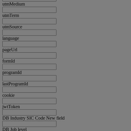
utmMedium
utmTerm
utmSource
language
pageUrl
formId
programId
lastProgramId
cookie
jwtToken
DB Industry SIC Code New field
DB Job level