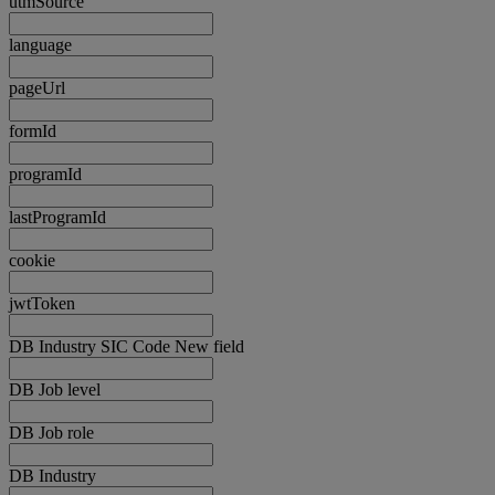
utmSource
language
pageUrl
formId
programId
lastProgramId
cookie
jwtToken
DB Industry SIC Code New field
DB Job level
DB Job role
DB Industry