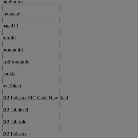
utmSource
language
pageUrl
formId
programId
lastProgramId
cookie
jwtToken
DB Industry SIC Code New field
DB Job level
DB Job role
DB Industry