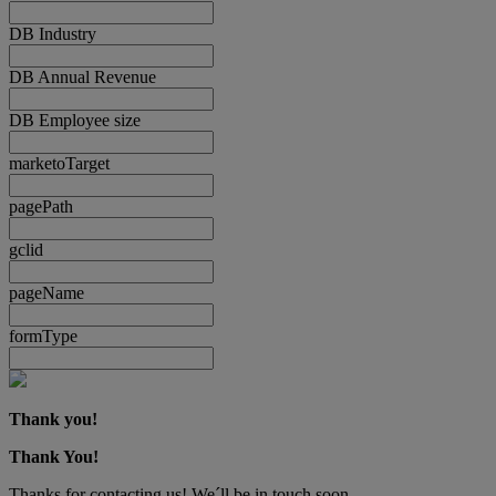
DB Industry
DB Annual Revenue
DB Employee size
marketoTarget
pagePath
gclid
pageName
formType
Thank you!
Thank You!
Thanks for contacting us! We´ll be in touch soon.