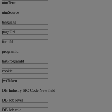
utmTerm
utmSource
language
pageUrl
formId
programId
lastProgramId
cookie
jwtToken
DB Industry SIC Code New field
DB Job level
DB Job role