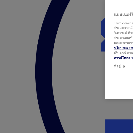
แบนเนอร์ยิ
TeamViewer แ
ประสบการณ์ก
วิเคราะห์ ด้
ประมวลผลข้อ
และมาตรการว
นโยบายความเ
เก็บคุกกี้ ห
ดาวน์โหลด 
ที่อยู่