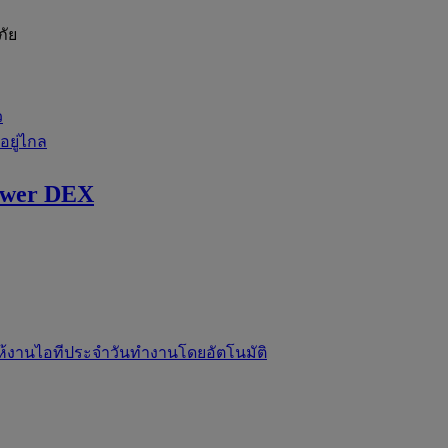
ภัย
ว
่อยู่ไกล
ewer DEX
ห้งานไอทีประจำวันทำงานโดยอัตโนมัติ