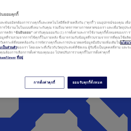
นยอมคุกกี้
ละพันธมิตรต้องการวางคุกกี้และเทคโนโลยีที่คล้ายคลึงกัน (“คุกกี้”) บนอุปกรณ์ของคุณ เพื่อ
ารใช้งานเว็บในแบบที่เหมาะกับคุณ รวมถึงมาตรการทางการตลาดของเรา และเพื่อวัตถุประ
วยการคลิก
“ฉันยินยอม”
เท่ากับคุณยอมรับ (1) การตั้งค่าและการใช้งานคุกกี้ทั้งหมดของเรา ร
มูลที่รวบรวมจากการใช้คุกกี้ในภายหลัง ซึ่งอาจรวมกับข้อมูลที่รวบรวมจากการที่คุณใช้ผลิ
ิเคราะห์ที่สอดคล้องกัน การจัดวางคุกกี้และการประมวลผลข้อมูลมีอธิบายเพิ่มเติมใน
นโยบาย
ป็นส่วนตัว
ของเรา โดยเฉพาะที่เกี่ยวกับวัตถุประสงค์ที่ชัดเจน ผู้รับซึ่งเป็นบุคคลที่สาม และ
ากคุณต้องการเลือกการตั้งค่าของคุณเอง โปรดปรับการวางคุกกี้ในการตั้งค่าคุกกี้
TeamViewer
ที่อยู่
การตั้งค่าคุกกี้
ยอมรับคุกกี้ทั้งหมด