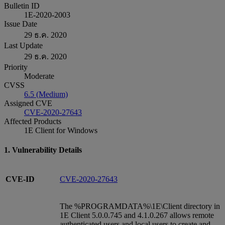
Bulletin ID
1E-2020-2003
Issue Date
29 ธ.ค. 2020
Last Update
29 ธ.ค. 2020
Priority
Moderate
CVSS
6.5 (Medium)
Assigned CVE
CVE-2020-27643
Affected Products
1E Client for Windows
1. Vulnerability Details
CVE-ID
CVE-2020-27643
The %PROGRAMDATA%\1E\Client directory in
1E Client 5.0.0.745 and 4.1.0.267 allows remote
authenticated users and local users to create and