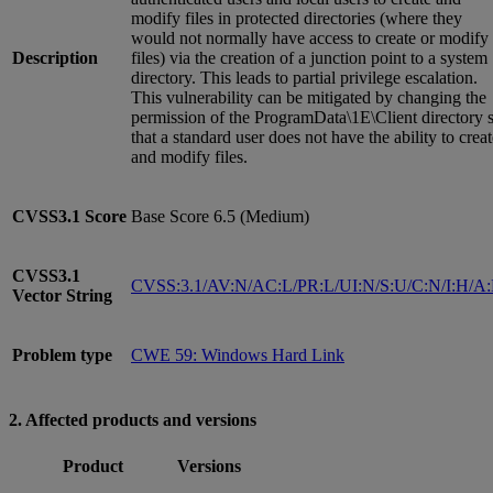
modify files in protected directories (where they
would not normally have access to create or modify
Description
files) via the creation of a junction point to a system
directory. This leads to partial privilege escalation.
This vulnerability can be mitigated by changing the
permission of the ProgramData\1E\Client directory 
that a standard user does not have the ability to crea
and modify files.
CVSS3.1
Score
Base Score 6.5 (Medium)
CVSS3.1
CVSS:3.1/AV:N/AC:L/PR:L/UI:N/S:U/C:N/I:H/A
Vector String
Problem type
CWE 59: Windows Hard Link
2. Affected products and versions
Product
Versions