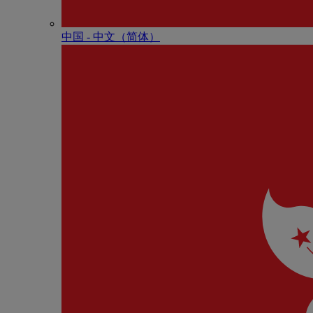
中国 - 中⽂（简体）