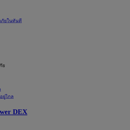
ภัยในทันที
ภัย
ว
่อยู่ไกล
ewer DEX