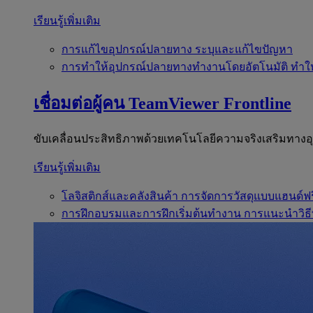
เรียนรู้เพิ่มเติม
การแก้ไขอุปกรณ์ปลายทาง
ระบุและแก้ไขปัญหา
การทำให้อุปกรณ์ปลายทางทำงานโดยอัตโนมัติ
ทำใ
เชื่อมต่อผู้คน
TeamViewer Frontline
ขับเคลื่อนประสิทธิภาพด้วยเทคโนโลยีความจริงเสริมทาง
เรียนรู้เพิ่มเติม
โลจิสติกส์และคลังสินค้า
การจัดการวัสดุแบบแฮนด์ฟร
การฝึกอบรมและการฝึกเริ่มต้นทำงาน
การแนะนำวิธี