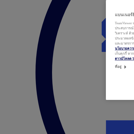
แบนเนอร์ยิ
TeamViewer แ
ประสบการณ์ก
วิเคราะห์ ด้
ประมวลผลข้อ
และมาตรการว
นโยบายความเ
เก็บคุกกี้ ห
ดาวน์โหลด 
ที่อยู่