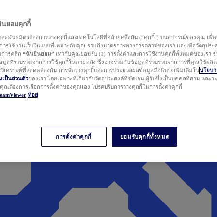
นยอมคุกกี้
ละพันธมิตรต้องการวางคุกกี้และเทคโนโลยีที่คล้ายคลึงกัน (“คุกกี้”) บนอุปกรณ์ของคุณ เพื่อ
ารใช้งานเว็บในแบบที่เหมาะกับคุณ รวมถึงมาตรการทางการตลาดของเรา และเพื่อวัตถุประ
วยการคลิก
“ฉันยินยอม”
เท่ากับคุณยอมรับ (1) การตั้งค่าและการใช้งานคุกกี้ทั้งหมดของเรา ร
มูลที่รวบรวมจากการใช้คุกกี้ในภายหลัง ซึ่งอาจรวมกับข้อมูลที่รวบรวมจากการที่คุณใช้ผลิ
ิเคราะห์ที่สอดคล้องกัน การจัดวางคุกกี้และการประมวลผลข้อมูลมีอธิบายเพิ่มเติมใน
นโยบาย
ป็นส่วนตัว
ของเรา โดยเฉพาะที่เกี่ยวกับวัตถุประสงค์ที่ชัดเจน ผู้รับซึ่งเป็นบุคคลที่สาม และ
ากคุณต้องการเลือกการตั้งค่าของคุณเอง โปรดปรับการวางคุกกี้ในการตั้งค่าคุกกี้
TeamViewer
ที่อยู่
การตั้งค่าคุกกี้
ยอมรับคุกกี้ทั้งหมด