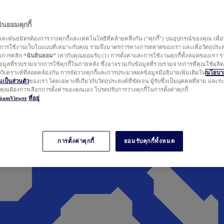
นยอมคุกกี้
ละพันธมิตรต้องการวางคุกกี้และเทคโนโลยีที่คล้ายคลึงกัน (“คุกกี้”) บนอุปกรณ์ของคุณ เพื่อ
ารใช้งานเว็บในแบบที่เหมาะกับคุณ รวมถึงมาตรการทางการตลาดของเรา และเพื่อวัตถุประ
วยการคลิก
“ฉันยินยอม”
เท่ากับคุณยอมรับ (1) การตั้งค่าและการใช้งานคุกกี้ทั้งหมดของเรา ร
มูลที่รวบรวมจากการใช้คุกกี้ในภายหลัง ซึ่งอาจรวมกับข้อมูลที่รวบรวมจากการที่คุณใช้ผลิ
ิเคราะห์ที่สอดคล้องกัน การจัดวางคุกกี้และการประมวลผลข้อมูลมีอธิบายเพิ่มเติมใน
นโยบาย
ป็นส่วนตัว
ของเรา โดยเฉพาะที่เกี่ยวกับวัตถุประสงค์ที่ชัดเจน ผู้รับซึ่งเป็นบุคคลที่สาม และ
ากคุณต้องการเลือกการตั้งค่าของคุณเอง โปรดปรับการวางคุกกี้ในการตั้งค่าคุกกี้
TeamViewer
ที่อยู่
การตั้งค่าคุกกี้
ยอมรับคุกกี้ทั้งหมด