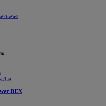
ภัยในทันที
ภัย
ว
่อยู่ไกล
ewer DEX