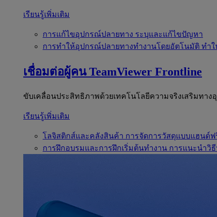
เรียนรู้เพิ่มเติม
การแก้ไขอุปกรณ์ปลายทาง
ระบุและแก้ไขปัญหา
การทำให้อุปกรณ์ปลายทางทำงานโดยอัตโนมัติ
ทำใ
เชื่อมต่อผู้คน
TeamViewer Frontline
ขับเคลื่อนประสิทธิภาพด้วยเทคโนโลยีความจริงเสริมทาง
เรียนรู้เพิ่มเติม
โลจิสติกส์และคลังสินค้า
การจัดการวัสดุแบบแฮนด์ฟร
การฝึกอบรมและการฝึกเริ่มต้นทำงาน
การแนะนำวิธี