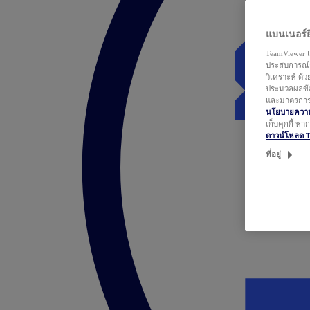
แบนเนอร์ยิ
TeamViewer แ
ประสบการณ์ก
วิเคราะห์ ด้
ประมวลผลข้อ
และมาตรการว
นโยบายความเ
เก็บคุกกี้ ห
ดาวน์โหลด 
ที่อยู่