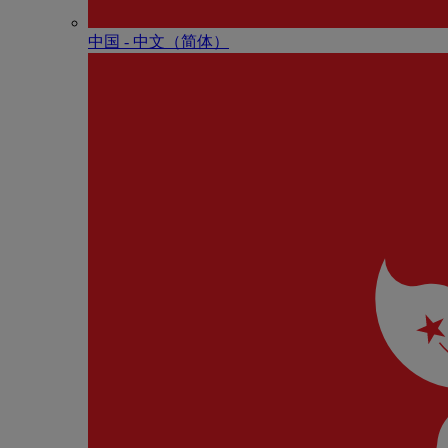
中国 - 中⽂（简体）