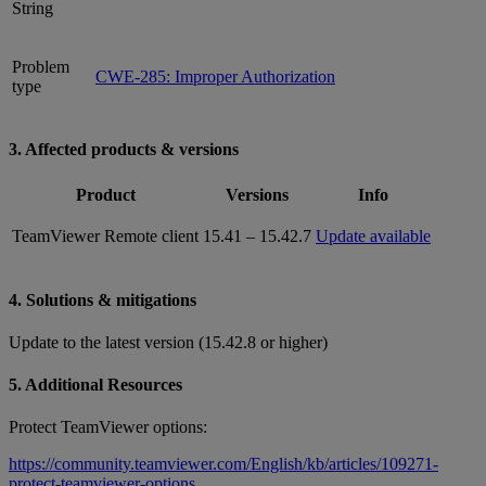
String
Problem
CWE-285: Improper Authorization
type
3. Affected products & versions
Product
Versions
Info
TeamViewer Remote client
15.41 – 15.42.7
Update available
4. Solutions & mitigations
Update to the latest version (15.42.8 or higher)
5. Additional Resources
Protect TeamViewer options:
https://community.teamviewer.com/English/kb/articles/109271-
protect-teamviewer-options