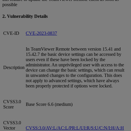
possible
2. Vulnerability Details
CVE-ID
CVE-2023-0837
In TeamViewer Remote between version 15.41 and
15.42.7 the basic device settings can be accessed by
users even if these have been locked by the
administrator. An unprivileged user with access to the
Description
device can change the basic settings, which can result
in unwanted changes to the configuration. This does
not apply to advanced settings, which have always
been properly protected if options were locked.
CVSS3.0
Base Score 6.6 (medium)
Score
CVSS3.0
Vector
CVSS:3.0/AV:L/AC:L/PR:L/UI:R/S:U/C:N/I:H/A:H