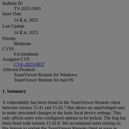
Bulletin ID
TV-2023-1001
Issue Date
14 มิ.ย. 2023
Last Update
14 มิ.ย. 2023
Priority
Moderate
CVSS
6.6 (medium)
Assigned CVE
CVE-2023-0837
Affected Products
TeamViewer Remote for Windows
TeamViewer Remote for macOS
1. Summary
A vulnerability has been found in the TeamViewer Remote client
between version 15.41 and 15.42.7 that allows an unprivileged user
to make unwanted changes to the basic local device settings. This
only affects users who configured options to be locked. The bug has
been fixed with version 15.42.8. We recommend users relying on
this feature to update the TeamViewer Remote client as soon as