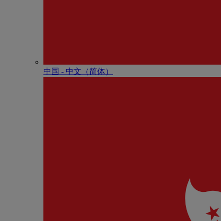
中国 - 中⽂（简体）