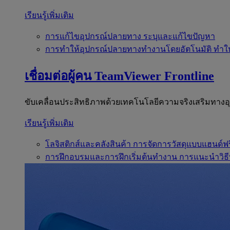
เรียนรู้เพิ่มเติม
การแก้ไขอุปกรณ์ปลายทาง
ระบุและแก้ไขปัญหา
การทำให้อุปกรณ์ปลายทางทำงานโดยอัตโนมัติ
ทำใ
เชื่อมต่อผู้คน
TeamViewer Frontline
ขับเคลื่อนประสิทธิภาพด้วยเทคโนโลยีความจริงเสริมทาง
เรียนรู้เพิ่มเติม
โลจิสติกส์และคลังสินค้า
การจัดการวัสดุแบบแฮนด์ฟร
การฝึกอบรมและการฝึกเริ่มต้นทำงาน
การแนะนำวิธี