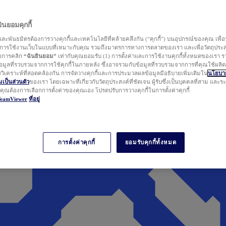
นยอมคุกกี้
ละพันธมิตรต้องการวางคุกกี้และเทคโนโลยีที่คล้ายคลึงกัน (“คุกกี้”) บนอุปกรณ์ของคุณ เพื่อ
ารใช้งานเว็บในแบบที่เหมาะกับคุณ รวมถึงมาตรการทางการตลาดของเรา และเพื่อวัตถุประ
วยการคลิก
“ฉันยินยอม”
เท่ากับคุณยอมรับ (1) การตั้งค่าและการใช้งานคุกกี้ทั้งหมดของเรา ร
มูลที่รวบรวมจากการใช้คุกกี้ในภายหลัง ซึ่งอาจรวมกับข้อมูลที่รวบรวมจากการที่คุณใช้ผลิ
ิเคราะห์ที่สอดคล้องกัน การจัดวางคุกกี้และการประมวลผลข้อมูลมีอธิบายเพิ่มเติมใน
นโยบาย
ป็นส่วนตัว
ของเรา โดยเฉพาะที่เกี่ยวกับวัตถุประสงค์ที่ชัดเจน ผู้รับซึ่งเป็นบุคคลที่สาม และ
ากคุณต้องการเลือกการตั้งค่าของคุณเอง โปรดปรับการวางคุกกี้ในการตั้งค่าคุกกี้
TeamViewer
ที่อยู่
การตั้งค่าคุกกี้
ยอมรับคุกกี้ทั้งหมด