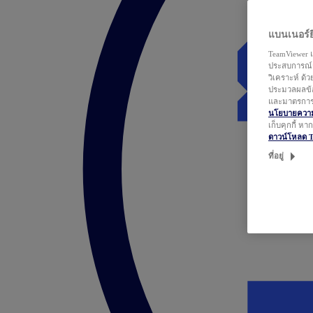
แบนเนอร์ยิ
TeamViewer แ
ประสบการณ์ก
วิเคราะห์ ด้
ประมวลผลข้อ
และมาตรการว
นโยบายความเ
เก็บคุกกี้ ห
ดาวน์โหลด 
ที่อยู่