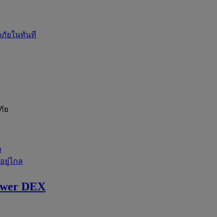
ภัยในทันที
ภัย
ว
่อยู่ไกล
ewer DEX