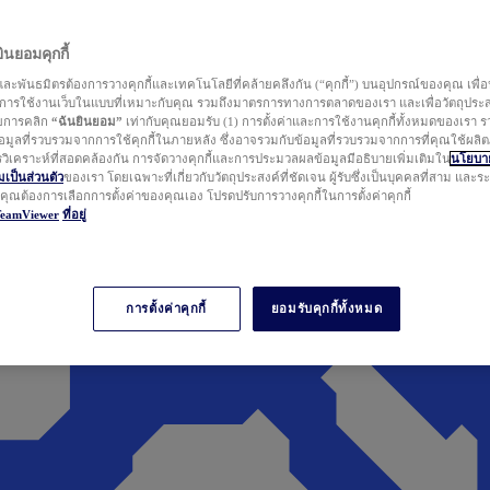
นยอมคุกกี้
ละพันธมิตรต้องการวางคุกกี้และเทคโนโลยีที่คล้ายคลึงกัน (“คุกกี้”) บนอุปกรณ์ของคุณ เพื่อ
ารใช้งานเว็บในแบบที่เหมาะกับคุณ รวมถึงมาตรการทางการตลาดของเรา และเพื่อวัตถุประ
วยการคลิก
“ฉันยินยอม”
เท่ากับคุณยอมรับ (1) การตั้งค่าและการใช้งานคุกกี้ทั้งหมดของเรา ร
มูลที่รวบรวมจากการใช้คุกกี้ในภายหลัง ซึ่งอาจรวมกับข้อมูลที่รวบรวมจากการที่คุณใช้ผลิ
ิเคราะห์ที่สอดคล้องกัน การจัดวางคุกกี้และการประมวลผลข้อมูลมีอธิบายเพิ่มเติมใน
นโยบาย
ป็นส่วนตัว
ของเรา โดยเฉพาะที่เกี่ยวกับวัตถุประสงค์ที่ชัดเจน ผู้รับซึ่งเป็นบุคคลที่สาม และ
ากคุณต้องการเลือกการตั้งค่าของคุณเอง โปรดปรับการวางคุกกี้ในการตั้งค่าคุกกี้
TeamViewer
ที่อยู่
การตั้งค่าคุกกี้
ยอมรับคุกกี้ทั้งหมด