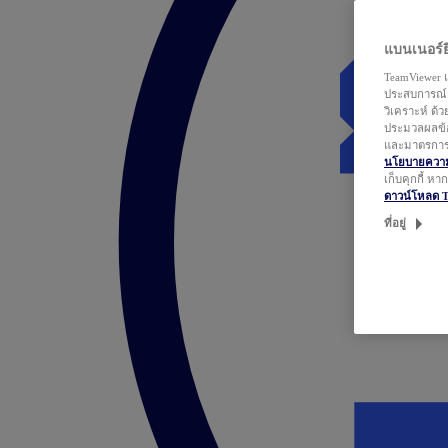
แบนเนอร์ยิ
TeamViewer แ
ประสบการณ์ก
วิเคราะห์ ด้
ประมวลผลข้อ
และมาตรการว
นโยบายความเ
เก็บคุกกี้ ห
ดาวน์โหลด 
ที่อยู่