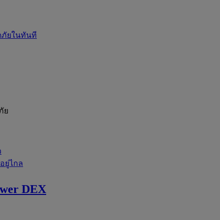
ภัยในทันที
ภัย
ว
่อยู่ไกล
ewer DEX