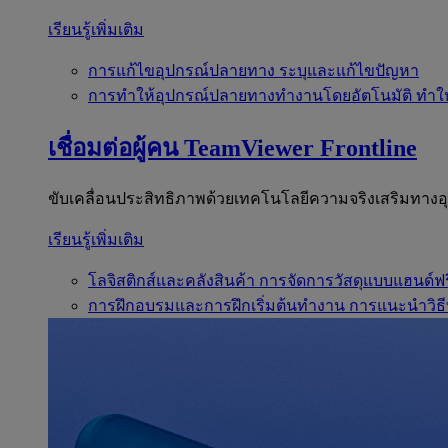
เรียนรู้เพิ่มเติม
การแก้ไขอุปกรณ์ปลายทาง
ระบุและแก้ไขปัญหา
การทำให้อุปกรณ์ปลายทางทำงานโดยอัตโนมัติ
ทำใ
เชื่อมต่อผู้คน
TeamViewer Frontline
ขับเคลื่อนประสิทธิภาพด้วยเทคโนโลยีความจริงเสริมทาง
เรียนรู้เพิ่มเติม
โลจิสติกส์และคลังสินค้า
การจัดการวัสดุแบบแฮนด์ฟร
การฝึกอบรมและการฝึกเริ่มต้นทำงาน
การแนะนำวิธี