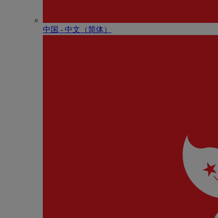
中国 - 中⽂（简体）