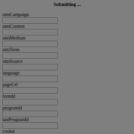
Submitting ...
utmCampaign
utmContent
utmMedium
utmTerm
utmSource
language
pageUrl
formId
programId
lastProgramId
cookie