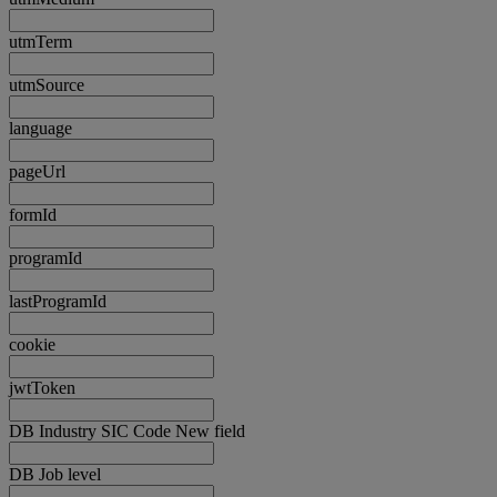
utmTerm
utmSource
language
pageUrl
formId
programId
lastProgramId
cookie
jwtToken
DB Industry SIC Code New field
DB Job level