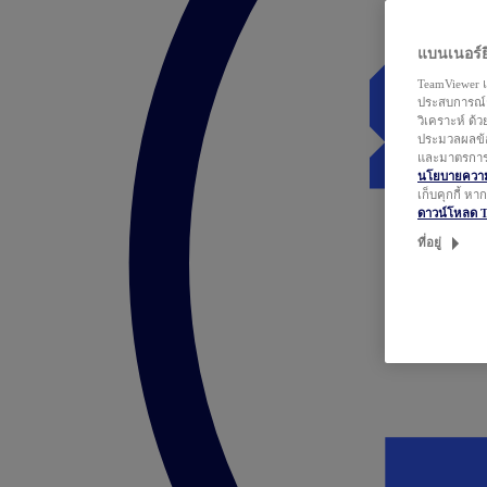
แบนเนอร์ยิ
TeamViewer แ
ประสบการณ์ก
วิเคราะห์ ด้
ประมวลผลข้อ
และมาตรการว
นโยบายความเ
เก็บคุกกี้ ห
ดาวน์โหลด 
ที่อยู่