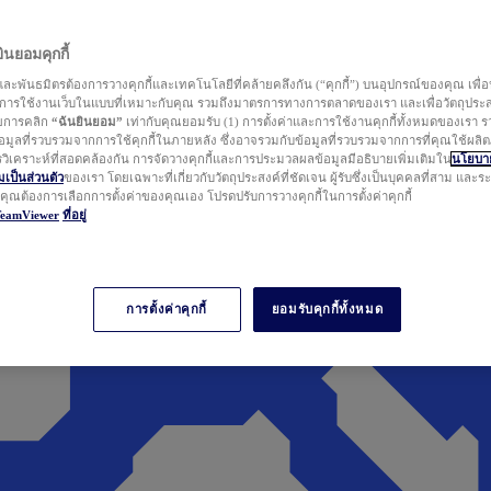
นยอมคุกกี้
ละพันธมิตรต้องการวางคุกกี้และเทคโนโลยีที่คล้ายคลึงกัน (“คุกกี้”) บนอุปกรณ์ของคุณ เพื่อ
ารใช้งานเว็บในแบบที่เหมาะกับคุณ รวมถึงมาตรการทางการตลาดของเรา และเพื่อวัตถุประ
วยการคลิก
“ฉันยินยอม”
เท่ากับคุณยอมรับ (1) การตั้งค่าและการใช้งานคุกกี้ทั้งหมดของเรา ร
มูลที่รวบรวมจากการใช้คุกกี้ในภายหลัง ซึ่งอาจรวมกับข้อมูลที่รวบรวมจากการที่คุณใช้ผลิ
ิเคราะห์ที่สอดคล้องกัน การจัดวางคุกกี้และการประมวลผลข้อมูลมีอธิบายเพิ่มเติมใน
นโยบาย
ป็นส่วนตัว
ของเรา โดยเฉพาะที่เกี่ยวกับวัตถุประสงค์ที่ชัดเจน ผู้รับซึ่งเป็นบุคคลที่สาม และ
ากคุณต้องการเลือกการตั้งค่าของคุณเอง โปรดปรับการวางคุกกี้ในการตั้งค่าคุกกี้
TeamViewer
ที่อยู่
การตั้งค่าคุกกี้
ยอมรับคุกกี้ทั้งหมด