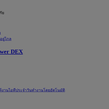
ภัย
ว
่อยู่ไกล
ewer DEX
ห้งานไอทีประจำวันทำงานโดยอัตโนมัติ