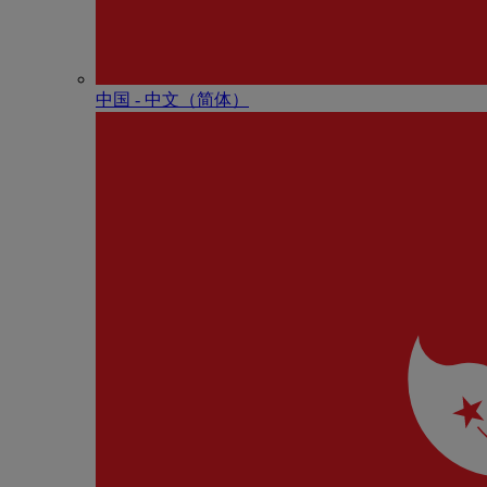
中国 - 中⽂（简体）