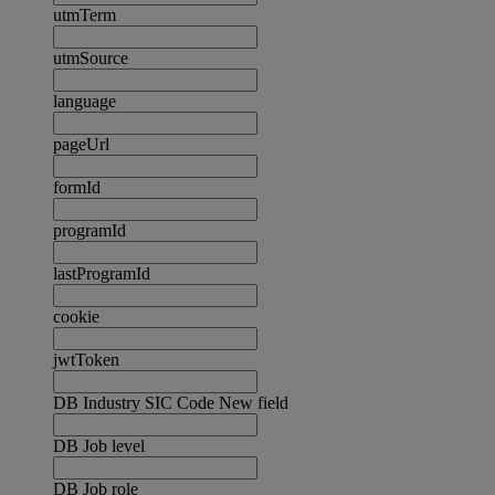
utmTerm
utmSource
language
pageUrl
formId
programId
lastProgramId
cookie
jwtToken
DB Industry SIC Code New field
DB Job level
DB Job role