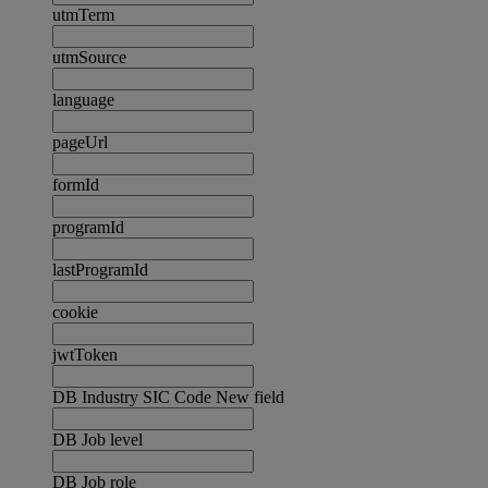
utmTerm
utmSource
language
pageUrl
formId
programId
lastProgramId
cookie
jwtToken
DB Industry SIC Code New field
DB Job level
DB Job role