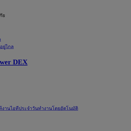
ภัย
ว
่อยู่ไกล
ewer DEX
ห้งานไอทีประจำวันทำงานโดยอัตโนมัติ