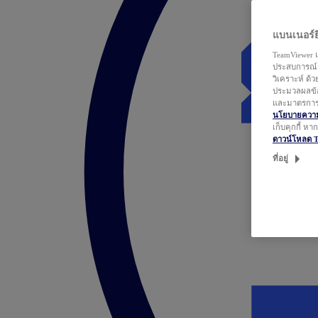
แบนเนอร์ยิ
TeamViewer แ
ประสบการณ์ก
วิเคราะห์ ด้
ประมวลผลข้อ
และมาตรการว
นโยบายความเ
เก็บคุกกี้ ห
ดาวน์โหลด 
ที่อยู่