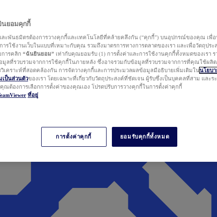
นยอมคุกกี้
ละพันธมิตรต้องการวางคุกกี้และเทคโนโลยีที่คล้ายคลึงกัน (“คุกกี้”) บนอุปกรณ์ของคุณ เพื่อ
ารใช้งานเว็บในแบบที่เหมาะกับคุณ รวมถึงมาตรการทางการตลาดของเรา และเพื่อวัตถุประ
วยการคลิก
“ฉันยินยอม”
เท่ากับคุณยอมรับ (1) การตั้งค่าและการใช้งานคุกกี้ทั้งหมดของเรา ร
มูลที่รวบรวมจากการใช้คุกกี้ในภายหลัง ซึ่งอาจรวมกับข้อมูลที่รวบรวมจากการที่คุณใช้ผลิ
ิเคราะห์ที่สอดคล้องกัน การจัดวางคุกกี้และการประมวลผลข้อมูลมีอธิบายเพิ่มเติมใน
นโยบาย
ป็นส่วนตัว
ของเรา โดยเฉพาะที่เกี่ยวกับวัตถุประสงค์ที่ชัดเจน ผู้รับซึ่งเป็นบุคคลที่สาม และ
ากคุณต้องการเลือกการตั้งค่าของคุณเอง โปรดปรับการวางคุกกี้ในการตั้งค่าคุกกี้
TeamViewer
ที่อยู่
การตั้งค่าคุกกี้
ยอมรับคุกกี้ทั้งหมด