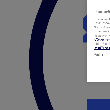
แบนเนอร์ยิ
TeamViewer แ
ประสบการณ์ก
วิเคราะห์ ด้
ประมวลผลข้อ
และมาตรการว
นโยบายความเ
เก็บคุกกี้ ห
ดาวน์โหลด 
ที่อยู่