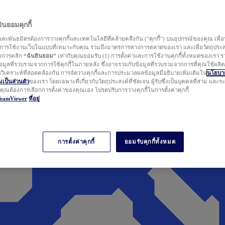
นยอมคุกกี้
ละพันธมิตรต้องการวางคุกกี้และเทคโนโลยีที่คล้ายคลึงกัน (“คุกกี้”) บนอุปกรณ์ของคุณ เพื่อ
ารใช้งานเว็บในแบบที่เหมาะกับคุณ รวมถึงมาตรการทางการตลาดของเรา และเพื่อวัตถุประ
วยการคลิก
“ฉันยินยอม”
เท่ากับคุณยอมรับ (1) การตั้งค่าและการใช้งานคุกกี้ทั้งหมดของเรา ร
มูลที่รวบรวมจากการใช้คุกกี้ในภายหลัง ซึ่งอาจรวมกับข้อมูลที่รวบรวมจากการที่คุณใช้ผลิ
ิเคราะห์ที่สอดคล้องกัน การจัดวางคุกกี้และการประมวลผลข้อมูลมีอธิบายเพิ่มเติมใน
นโยบาย
ป็นส่วนตัว
ของเรา โดยเฉพาะที่เกี่ยวกับวัตถุประสงค์ที่ชัดเจน ผู้รับซึ่งเป็นบุคคลที่สาม และ
ากคุณต้องการเลือกการตั้งค่าของคุณเอง โปรดปรับการวางคุกกี้ในการตั้งค่าคุกกี้
TeamViewer
ที่อยู่
การตั้งค่าคุกกี้
ยอมรับคุกกี้ทั้งหมด