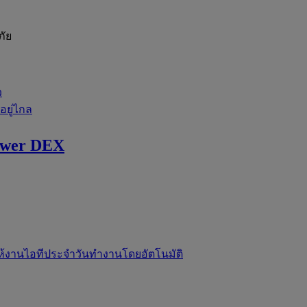
ภัย
ว
่อยู่ไกล
ewer DEX
ห้งานไอทีประจำวันทำงานโดยอัตโนมัติ