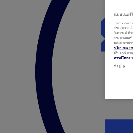
แบนเนอร์ยิ
TeamViewer แ
ประสบการณ์ก
วิเคราะห์ ด้
ประมวลผลข้อ
และมาตรการว
นโยบายความเ
เก็บคุกกี้ ห
ดาวน์โหลด 
ที่อยู่