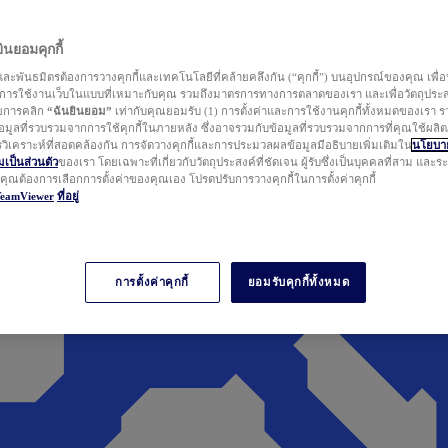
นยอมคุกกี้
ละพันธมิตรต้องการวางคุกกี้และเทคโนโลยีที่คล้ายคลึงกัน (“คุกกี้”) บนอุปกรณ์ของคุณ เพื่อ
ารใช้งานเว็บในแบบที่เหมาะกับคุณ รวมถึงมาตรการทางการตลาดของเรา และเพื่อวัตถุประ
วยการคลิก
“ฉันยินยอม”
เท่ากับคุณยอมรับ (1) การตั้งค่าและการใช้งานคุกกี้ทั้งหมดของเรา ร
มูลที่รวบรวมจากการใช้คุกกี้ในภายหลัง ซึ่งอาจรวมกับข้อมูลที่รวบรวมจากการที่คุณใช้ผลิ
ิเคราะห์ที่สอดคล้องกัน การจัดวางคุกกี้และการประมวลผลข้อมูลมีอธิบายเพิ่มเติมใน
นโยบาย
ป็นส่วนตัว
ของเรา โดยเฉพาะที่เกี่ยวกับวัตถุประสงค์ที่ชัดเจน ผู้รับซึ่งเป็นบุคคลที่สาม และ
ากคุณต้องการเลือกการตั้งค่าของคุณเอง โปรดปรับการวางคุกกี้ในการตั้งค่าคุกกี้
TeamViewer
ที่อยู่
การตั้งค่าคุกกี้
ยอมรับคุกกี้ทั้งหมด