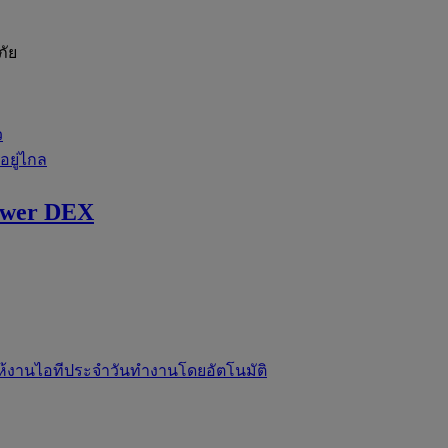
ภัย
ว
่อยู่ไกล
ewer DEX
ห้งานไอทีประจำวันทำงานโดยอัตโนมัติ