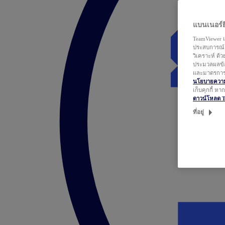
แบนเนอร์ยิ
TeamViewer แ
ประสบการณ์ก
วิเคราะห์ ด้
ประมวลผลข้อ
และมาตรการว
นโยบายความเ
เก็บคุกกี้ ห
ดาวน์โหลด 
ที่อยู่