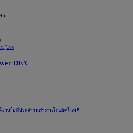
ภัย
ว
่อยู่ไกล
ewer DEX
ห้งานไอทีประจำวันทำงานโดยอัตโนมัติ