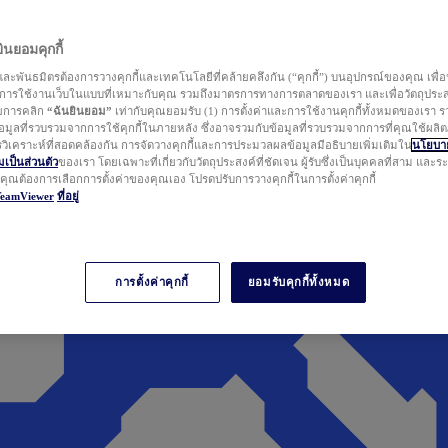
นยอมคุกกี้
ละพันธมิตรต้องการวางคุกกี้และเทคโนโลยีที่คล้ายคลึงกัน (“คุกกี้”) บนอุปกรณ์ของคุณ เพื่อ
ารใช้งานเว็บในแบบที่เหมาะกับคุณ รวมถึงมาตรการทางการตลาดของเรา และเพื่อวัตถุประ
วยการคลิก
“ฉันยินยอม”
เท่ากับคุณยอมรับ (1) การตั้งค่าและการใช้งานคุกกี้ทั้งหมดของเรา ร
มูลที่รวบรวมจากการใช้คุกกี้ในภายหลัง ซึ่งอาจรวมกับข้อมูลที่รวบรวมจากการที่คุณใช้ผลิ
ิเคราะห์ที่สอดคล้องกัน การจัดวางคุกกี้และการประมวลผลข้อมูลมีอธิบายเพิ่มเติมใน
นโยบาย
ป็นส่วนตัว
ของเรา โดยเฉพาะที่เกี่ยวกับวัตถุประสงค์ที่ชัดเจน ผู้รับซึ่งเป็นบุคคลที่สาม และ
ากคุณต้องการเลือกการตั้งค่าของคุณเอง โปรดปรับการวางคุกกี้ในการตั้งค่าคุกกี้
TeamViewer
ที่อยู่
การตั้งค่าคุกกี้
ยอมรับคุกกี้ทั้งหมด