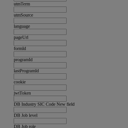
utmTerm
utmSource
language
pageUrl
formId
programId
lastProgramId
cookie
jwtToken
DB Industry SIC Code New field
DB Job level
DB Job role