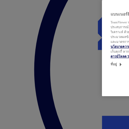
แบนเนอร์ยิ
TeamViewer แ
ประสบการณ์ก
วิเคราะห์ ด้
ประมวลผลข้อ
และมาตรการว
นโยบายความเ
เก็บคุกกี้ ห
ดาวน์โหลด 
ที่อยู่