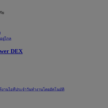
ภัย
ว
่อยู่ไกล
ewer DEX
ห้งานไอทีประจำวันทำงานโดยอัตโนมัติ