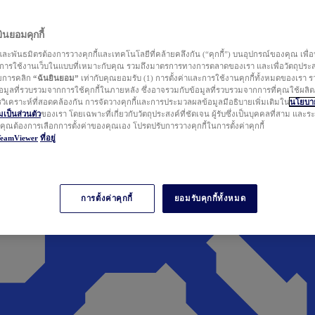
นยอมคุกกี้
ละพันธมิตรต้องการวางคุกกี้และเทคโนโลยีที่คล้ายคลึงกัน (“คุกกี้”) บนอุปกรณ์ของคุณ เพื่อ
ารใช้งานเว็บในแบบที่เหมาะกับคุณ รวมถึงมาตรการทางการตลาดของเรา และเพื่อวัตถุประ
วยการคลิก
“ฉันยินยอม”
เท่ากับคุณยอมรับ (1) การตั้งค่าและการใช้งานคุกกี้ทั้งหมดของเรา ร
มูลที่รวบรวมจากการใช้คุกกี้ในภายหลัง ซึ่งอาจรวมกับข้อมูลที่รวบรวมจากการที่คุณใช้ผลิ
ิเคราะห์ที่สอดคล้องกัน การจัดวางคุกกี้และการประมวลผลข้อมูลมีอธิบายเพิ่มเติมใน
นโยบาย
ป็นส่วนตัว
ของเรา โดยเฉพาะที่เกี่ยวกับวัตถุประสงค์ที่ชัดเจน ผู้รับซึ่งเป็นบุคคลที่สาม และ
ากคุณต้องการเลือกการตั้งค่าของคุณเอง โปรดปรับการวางคุกกี้ในการตั้งค่าคุกกี้
TeamViewer
ที่อยู่
การตั้งค่าคุกกี้
ยอมรับคุกกี้ทั้งหมด